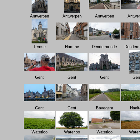
Antwerpen
Antwerpen
Antwerpen
Antwe
Temse
Hamme
Dendermonde
Dender
Gent
Gent
Gent
Gen
Gent
Gent
Bavegem
Haalt
Waterloo
Waterloo
Waterloo
Water