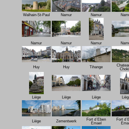
Walhain-St-Paul
Namur
Namur
Nam
Namur
Namur
Namur
Nam
Chatea
Huy
Huy
Tihange
Choki
Liège
Liège
Liège
Lièg
Fort d`Eben
Fort d`
Liège
Zementwerk
Emael
Ema