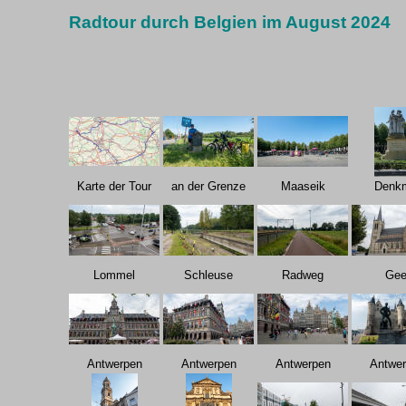
Radtour durch Belgien im August 2024
Karte der Tour
an der Grenze
Maaseik
Denk
Lommel
Schleuse
Radweg
Gee
Antwerpen
Antwerpen
Antwerpen
Antwe