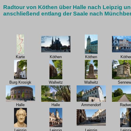
Radtour von Köthen über Halle nach Leipzig und
anschließend entlang der Saale nach Münchbe
Karte
Köthen
Köthen
Köthe
Burg Krosigk
Wallwitz
Wallwitz
Sennew
Halle
Halle
Ammendorf
Radwe
Leipzig
Leipzig
Leipzig
Leipzi