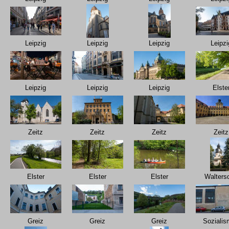
Leipzig
Leipzig
Leipzig
Leipzi
Leipzig
Leipzig
Leipzig
Elste
Zeitz
Zeitz
Zeitz
Zeitz
Elster
Elster
Elster
Waltersd
Greiz
Greiz
Greiz
Soziali