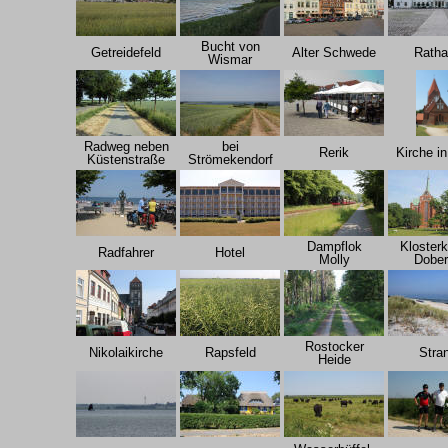
Bucht von
Getreidefeld
Alter Schwede
Rath
Wismar
Radweg neben
bei
Rerik
Kirche in
Küstenstraße
Strömekendorf
Dampflok
Klosterk
Radfahrer
Hotel
Molly
Dobe
Rostocker
Nikolaikirche
Rapsfeld
Stra
Heide