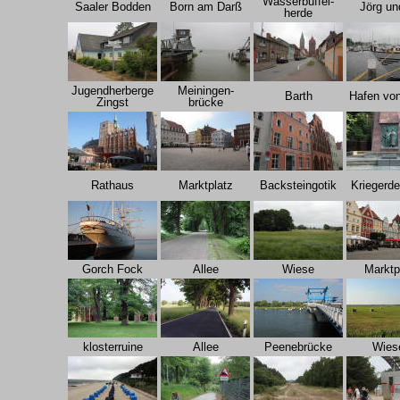
Wasserbüffel-
Saaler Bodden
Born am Darß
Jörg un
herde
Jugendherberge
Meiningen-
Barth
Hafen von
Zingst
brücke
Rathaus
Marktplatz
Backsteingotik
Kriegerd
Gorch Fock
Allee
Wiese
Marktp
klosterruine
Allee
Peenebrücke
Wies