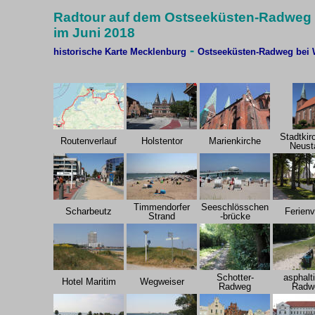
Radtour auf dem Ostseeküsten-Radweg vo
im Juni 2018
-
historische Karte Mecklenburg
Ostseeküsten-Radweg bei 
Stadtkir
Routenverlauf
Holstentor
Marienkirche
Neust
Timmendorfer
Seeschlösschen
Scharbeutz
Ferienv
Strand
-brücke
Schotter-
asphalti
Hotel Maritim
Wegweiser
Radweg
Radw