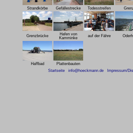
Strandkörbe
Gefällestrecke
Todesstreifen
Gren
Hafen von
Grenzbrücke
auf der Fähre
Oderh
Kamminke
Haffbad
Plattenbauten
Startseite
info@hoeckmann.de
Impressum/Dis