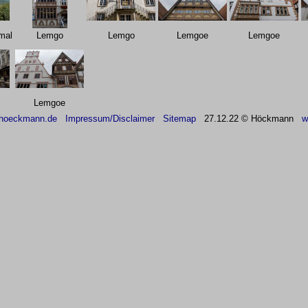
mal
Lemgo
Lemgo
Lemgoe
Lemgoe
Lemgoe
hoeckmann.de
Impressum/Disclaimer
Sitemap
27
.12.22 © Höckmann
w