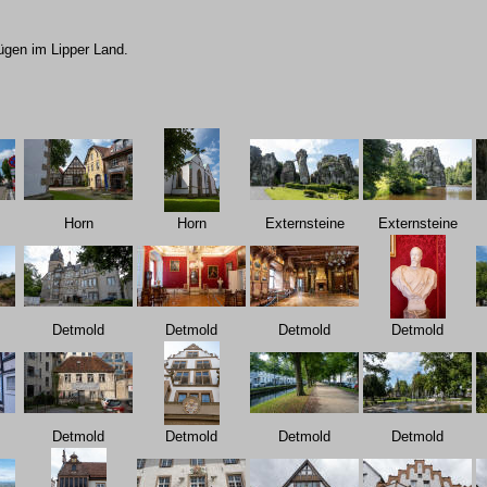
gen im Lipper Land.
Horn
Horn
Externsteine
Externsteine
Detmold
Detmold
Detmold
Detmold
Detmold
Detmold
Detmold
Detmold