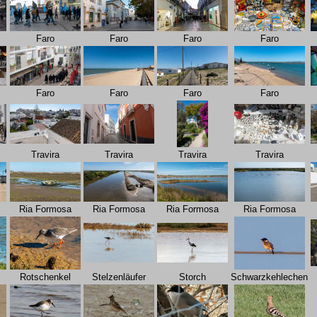
Faro
Faro
Faro
Faro
Faro
Faro
Faro
Faro
Travira
Travira
Travira
Travira
Ria Formosa
Ria Formosa
Ria Formosa
Ria Formosa
Rotschenkel
Stelzenläufer
Storch
Schwarzkehlechen