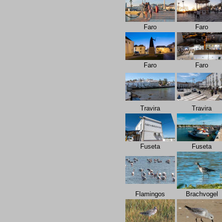
Faro
Faro
Faro
Faro
Travira
Travira
Fuseta
Fuseta
Flamingos
Brachvogel