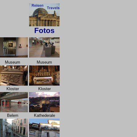
Fotos
Museum
Museum
Kloster
Kloster
Belem
Kathederale