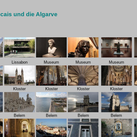
scais und die Algarve
Lissabon
Museum
Museum
Museum
Kloster
Kloster
Kloster
Kloster
Belem
Belem
Belem
Belem