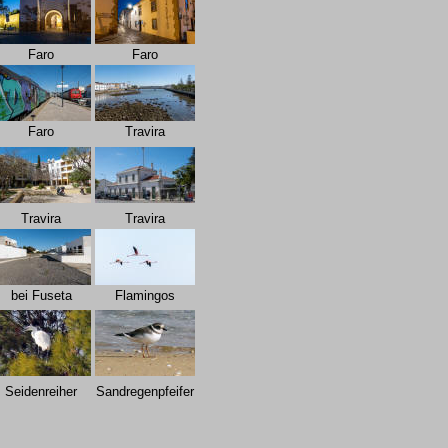
Faro
Faro
Faro
Travira
Travira
Travira
bei Fuseta
Flamingos
Seidenreiher
Sandregenpfeifer