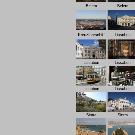
Belem
Belem
Kreuzfahrschiff
Lissabon
Lissabon
Lissabon
Lissabon
Lissabon
Sintra
Sintra