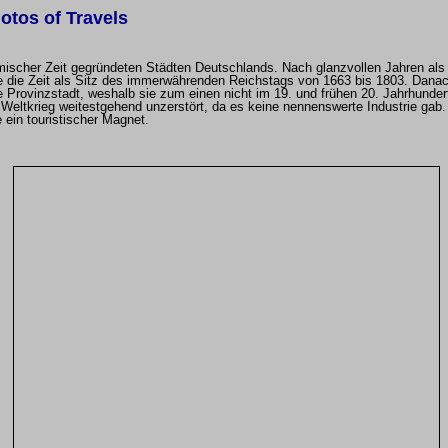
otos of Travels
ömischer Zeit gegründeten Städten Deutschlands. Nach glanzvollen Jahren als
te die Zeit als Sitz des immerwährenden Reichstags von 1663 bis 1803. Dana
 Provinzstadt, weshalb sie zum einen nicht im 19. und frühen 20. Jahrhundert
 Weltkrieg weitestgehend unzerstört, da es keine nennenswerte Industrie gab.
e ein touristischer Magnet.