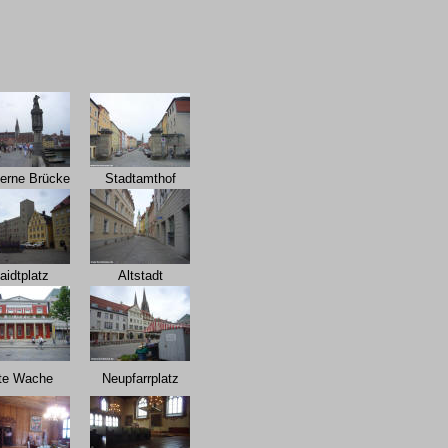
nerne Brücke
Stadtamthof
aidtplatz
Altstadt
te Wache
Neupfarrplatz