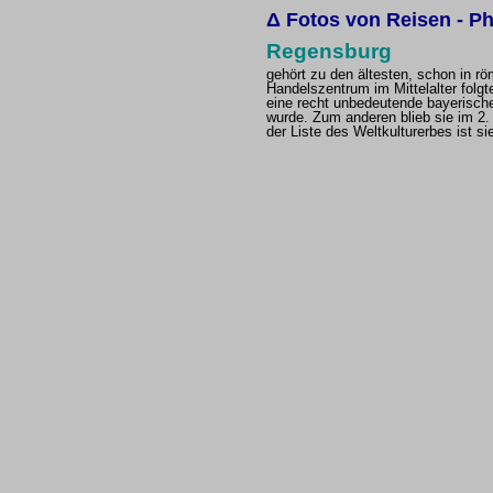
Δ
Fotos von Reisen - Ph
Regensburg
gehört zu den ältesten, schon in r
Handelszentrum im Mittelalter folg
eine recht unbedeutende bayerische
wurde. Zum anderen blieb sie im 2.
der Liste des Weltkulturerbes ist si