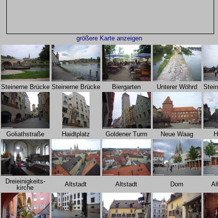
größere Karte anzeigen
Steinerne Brücke
Steinerne Brücke
Biergarten
Unterer Wöhrd
Stei
Goliathstraße
Haidtplatz
Goldener Turm
Neue Waag
H
Dreieinigkeits-
Altstadt
Altstadt
Dom
Al
kirche