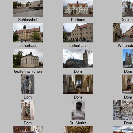
Schlosshof
Rathaus
Denkm
Lutherhaus
Lutherhaus
Witteneb
Gräfenhainichen
Dom
Dom
Dom
Dom
Dom
Dom
St. Moritz
Dom