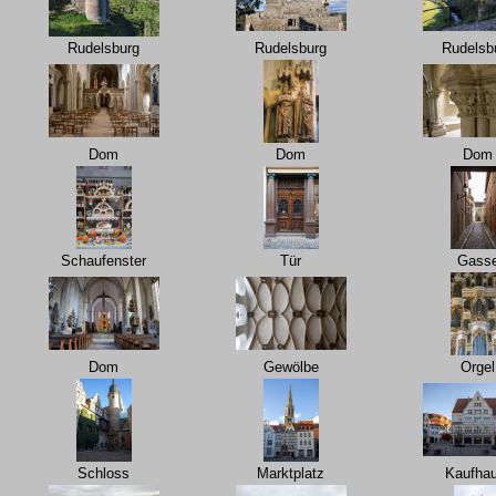
Rudelsburg
Rudelsburg
Rudelsb
Dom
Dom
Dom
Schaufenster
Tür
Gass
Dom
Gewölbe
Orgel
Schloss
Marktplatz
Kaufhau