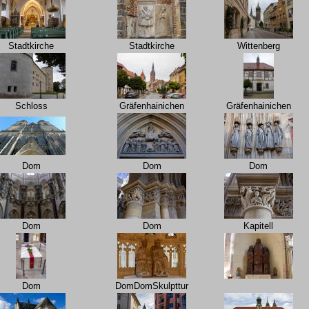
Stadtkirche
Stadtkirche
Wittenberg
Schloss
Gräfenhainichen
Gräfenhainichen
Dom
Dom
Dom
Dom
Dom
Kapitell
Dom
DomDomSkulpttur