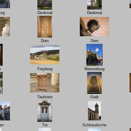
urg
Denkmal
Denkmal
Dom
Dom
e
Freyburg
Meerseburg
Taufstein
Grab
sr
Tür
Schlosskirche