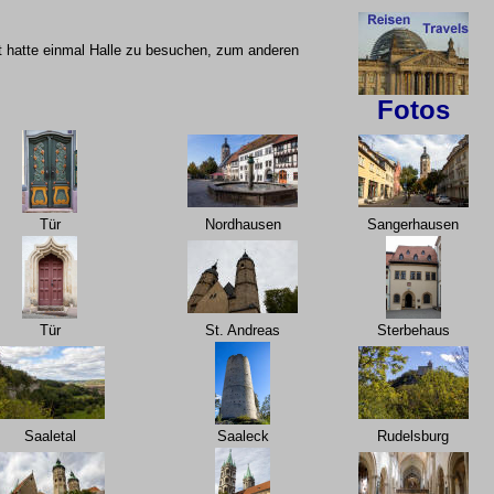
nt hatte einmal Halle zu besuchen, zum anderen
Fotos
Tür
Nordhausen
Sangerhausen
Tür
St. Andreas
Sterbehaus
Saaletal
Saaleck
Rudelsburg