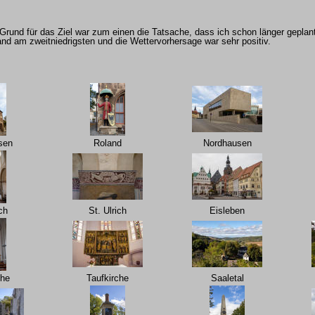
Grund für das Ziel war zum einen die Tatsache, dass ich schon länger gepla
nd am zweitniedrigsten und die Wettervorhersage war sehr positiv.
sen
Roland
Nordhausen
ch
St. Ulrich
Eisleben
che
Taufkirche
Saaletal