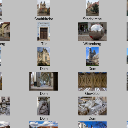
al
Stadtkirche
Stadtkirche
erg
Tür
Wittenberg
Dom
Dom
Dom
Gewölbe
Dom
Dom