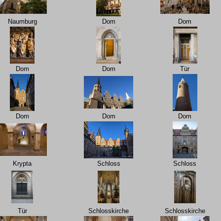
Naumburg
Dom
Dom
Dom
Dom
Tür
Dom
Dom
Dom
Krypta
Schloss
Schloss
Tür
Schlosskirche
Schlosskirche