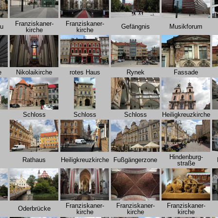
Franziskaner-
Franziskaner-
u
Gefängnis
Musikforum
kirche
kirche
e
Nikolaikirche
rotes Haus
Rynek
Fassade
m
Schloss
Schloss
Schloss
Heiligkreuzkirche
Hindenburg-
Rathaus
Heiligkreuzkirche
Fußgängerzone
straße
Franziskaner-
Franziskaner-
Franziskaner-
Oderbrücke
kirche
kirche
kirche