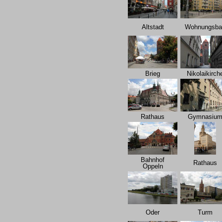
Altstadt
Wohnungsba
Brieg
Nikolaikirch
Rathaus
Gymnasiu
Bahnhof
Rathaus
Oppeln
Oder
Turm