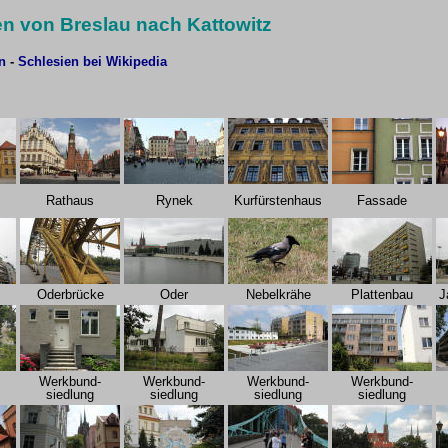
en von Breslau nach Kattowitz
n
-
Schlesien bei Wikipedia
Rathaus
Rynek
Kurfürstenhaus
Fassade
Oderbrücke
Oder
Nebelkrähe
Plattenbau
J
Werkbund-
Werkbund-
Werkbund-
Werkbund-
siedlung
siedlung
siedlung
siedlung