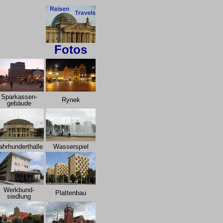
Fotos
Sparkassen-
Rynek
gebäude
ahrhunderthalle
Wasserspiel
Werkbund-
Plattenbau
siedlung