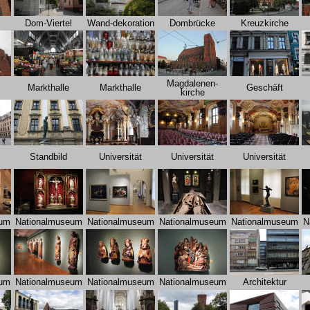
Dom-Viertel
Wand-dekoration
Dombrücke
Kreuzkirche
Magdalenen-
Markthalle
Markthalle
Geschäft
kirche
Standbild
Universität
Universität
Universität
eum
Nationalmuseum
Nationalmuseum
Nationalmuseum
Nationalmuseum
N
eum
Nationalmuseum
Nationalmuseum
Nationalmuseum
Architektur