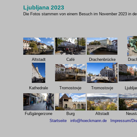
Ljubljana 2023
Die Fotos stammen von einem Besuch im November 2023 in der
Altstadt
Café
Drachenbrücke
Drac
Kathedrale
Tromostovje
Tromostovje
Ljublja
Fußgängerzone
Burg
Altstadt
Neust
Startseite
info@hoeckmann.de
Impressum/Dis