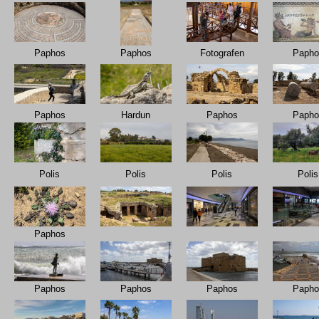
Paphos
Paphos
Fotografen
Papho
Paphos
Hardun
Paphos
Papho
Polis
Polis
Polis
Polis
Paphos
Paphos
Paphos
Paphos
Papho