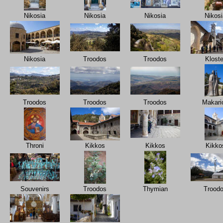
Nikosia
Nikosia
Nikosia
Nikosi
Nikosia
Troodos
Troodos
Kloste
Troodos
Troodos
Troodos
Makari
Throni
Kikkos
Kikkos
Kikko
Souvenirs
Troodos
Thymian
Trood