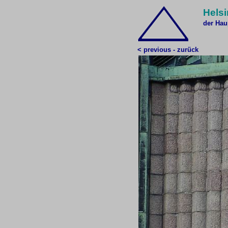
Helsi
der Hau
< previous - zurück