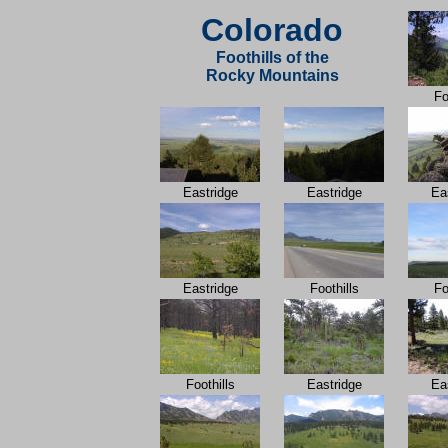
Colorado
Foothills of the
Rocky Mountains
Fo
Eastridge
Eastridge
Ea
Eastridge
Foothills
Fo
Foothills
Eastridge
Ea