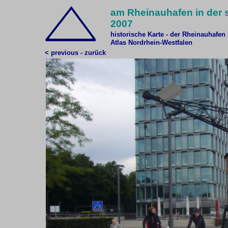
am Rheinauhafen in der s
2007
historische Karte
-
d
er Rheinauhafen 
Atlas Nordrhein-Westfalen
< previous - zurück