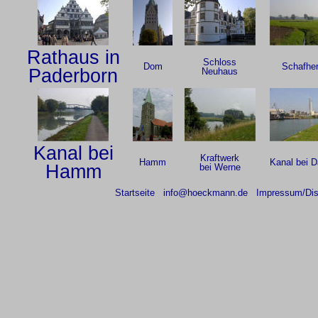
Rathaus in
Schloss
Dom
Schafhe
Paderborn
Neuhaus
Kanal bei
Kraftwerk
Hamm
Kanal bei D
Hamm
bei Werne
Startseite
info@hoeckmann.de
Impressum/Dis