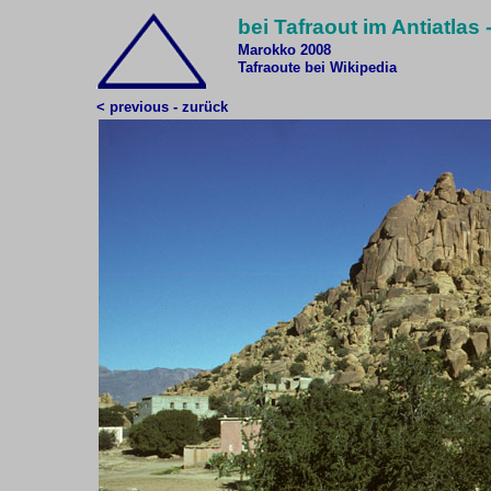
bei Tafraout im Antiatlas 
Marokko 2008
Tafraoute bei Wikipedia
< previous - zurück