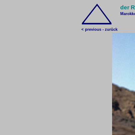
der R
Marokk
< previous - zurück