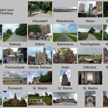
dorf nach
 Duisburg
Düsseldorf
Rheinbrücke
Neuss
Radweg
Dülken
Bahntrasse
Feuchtgebiete
B
Pommesbude
Venloer Rathaus
Venlo
Volksfest
W
r
Emmerich
St. Martini
St. Martini
St. Martini