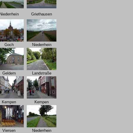
Niederrhein
Griethausen
Goch
Niederrhein
Geldern
Landstraße
Kempen
Kempen
Viersen
Niederrhein