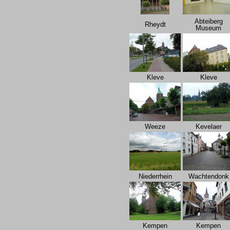
Abteiberg
Rheydt
Museum
Kleve
Kleve
Weeze
Kevelaer
Niederrhein
Wachtendonk
Kempen
Kempen