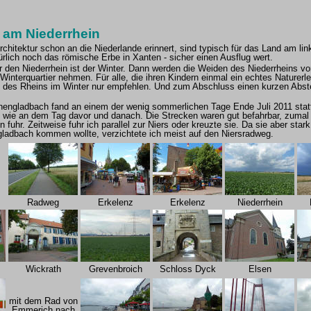
 am Niederrhein
rchitektur schon an die Niederlande erinnert, sind typisch für das Land am lin
ürlich noch das römische Erbe in Xanten - sicher einen Ausflug wert.
r den Niederrhein ist der Winter. Dann werden die Weiden des Niederrheins 
Winterquartier nehmen. Für alle, die ihren Kindern einmal ein echtes Naturerl
ng des Rheins im Winter nur empfehlen. Und zum Abschluss einen kurzen Abs
engladbach fand an einem der wenig sommerlichen Tage Ende Juli 2011 stat
t wie an dem Tag davor und danach. Die Strecken waren gut befahrbar, zumal 
uhr. Zeitweise fuhr ich parallel zur Niers oder kreuzte sie. Da sie aber star
ladbach kommen wollte, verzichtete ich meist auf den Niersradweg.
Radweg
Erkelenz
Erkelenz
Niederrhein
Wickrath
Grevenbroich
Schloss Dyck
Elsen
mit dem Rad von
Emmerich nach