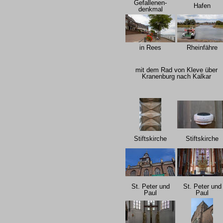
Gefallenen-
Hafen
denkmal
in Rees
Rheinfähre
mit dem Rad von Kleve über
Kranenburg nach Kalkar
Stiftskirche
Stiftskirche
St. Peter und
St. Peter und
Paul
Paul