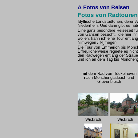
Δ
Fotos von Reisen
Fotos von Radtouren
Idyllische Landstädtchen, deren A
Niederrhein. Und dann gibt es nat
Eine ganz besondere Reisezeit fü
von Gänsen besucht, die hier ihr 
wollen, kann ich eine Tour entla
Nimwegen / Nijmegen.
Die Tour von Emmerich bis Mönch
Erfreulicherweise regnete es nich
den Radwegen entlang der Straßen f
und ich an dem Tag bis Möncheng
mit dem Rad von Hückelhoven
nach Mönchengladbach und
Grevenbroich
Wickrath
Wickrath