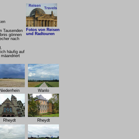
ken
Fotos von Reisen
von Tausenden
und Radtouren
ebnis gönnen
techer nach
t.
ich häufig auf
k mäandriert
Niederrhein
Wanlo
Rheydt
Rheydt