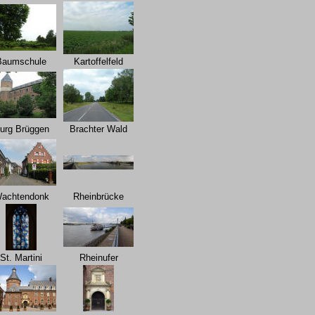
Baumschule
Kartoffelfeld
urg Brüggen
Brachter Wald
achtendonk
Rheinbrücke
St. Martini
Rheinufer