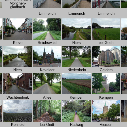
Mönchen-
gladbach
Emmerich
Emmerich
Emmerich
Kleve
Reichswald
Niers
bei Goch
Niers
Kevelaer
Niederrhein
Geldern
Wachtendonk
Allee
Kempen
Kempen
Kohlfeld
bei Oedt
Radweg
Viersen