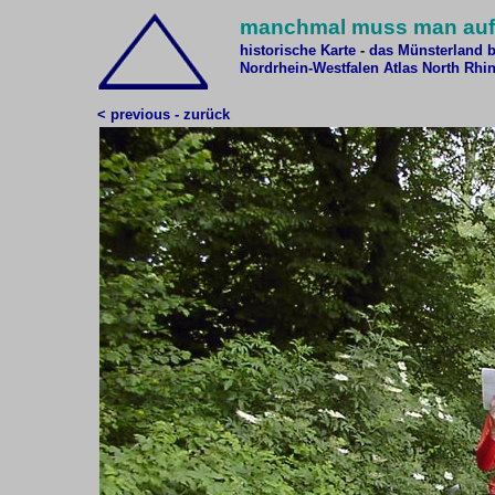
manchmal muss man auf 
historische Karte
-
das Münsterland b
Nordrhein-Westfalen Atlas
North Rhi
< previous - zurück