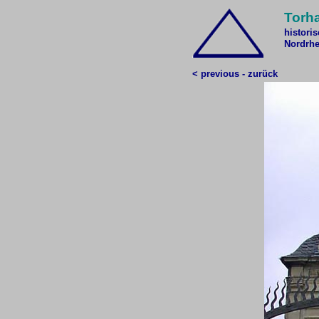
Torha
histori
Nordrhe
< previous - zurück