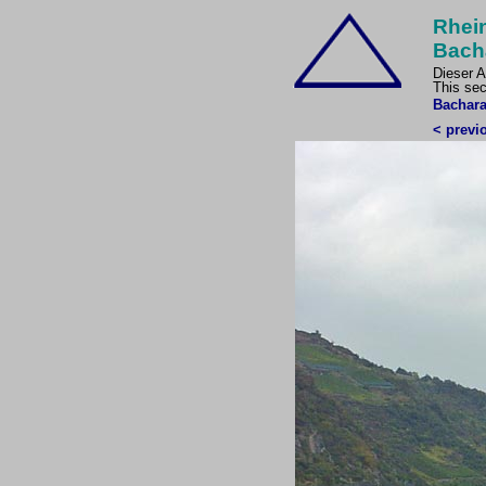
Rhein
Bach
Dieser A
This sec
Bachara
< previ