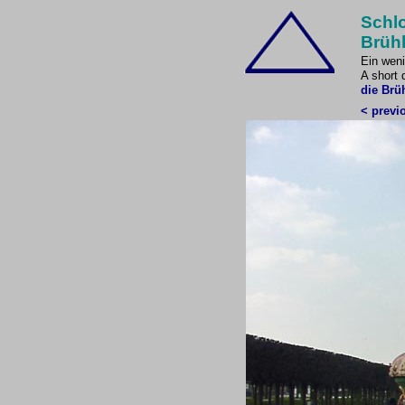
Schl
Brühl
Ein weni
A short 
die Brü
< previ