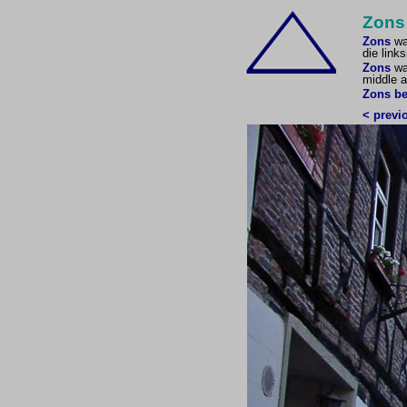
Zons 
Zons
war
die link
Zons
wa
middle a
Zons be
< previ