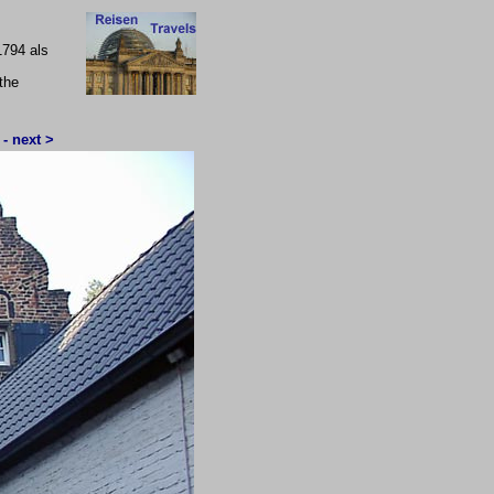
1794 als
the
 - next >