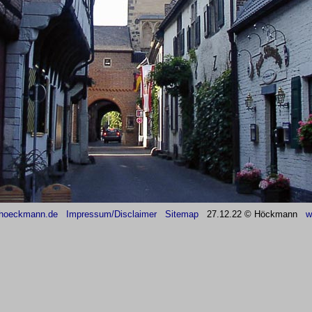
hoeckmann.de
Impressum/Disclaimer
Sitemap
27
.12.22 © Höckmann
w