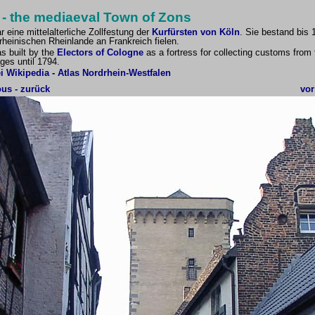
- the mediaeval Town of Zons
 eine mittelalterliche Zollfestung der
Kurfürsten von Köln
. Sie bestand bis 
srheinischen Rheinlande an Frankreich fielen.
s built by the
Electors of Cologne
as a fortress for collecting customs from 
ges until 1794.
i Wikipedia
-
Atlas Nordrhein-Westfalen
ous - zurück
vor