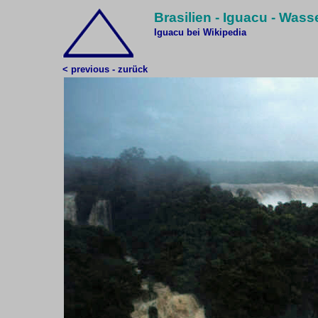
Brasilien - Iguacu - Wasse
Iguacu bei Wikipedia
< previous - zurück