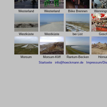
Westerland
Westerland
Biike Brennen
Wennings
Westküste
Westküste
bei List
Gosc
Morsum
Morsum-Kliff
Rantum-Becken
Hörnu
Startseite
info@hoeckmann.de
Impressum/Dis