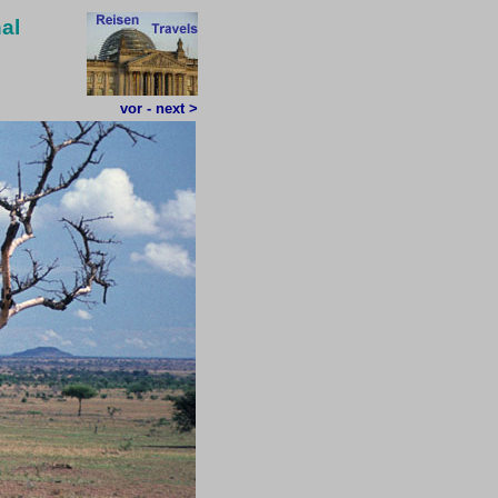
nal
vor - next >