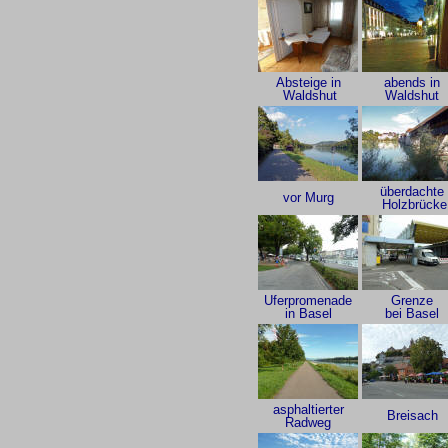
Absteige in
abends in
Waldshut
Waldshut
überdachte
vor Murg
Holzbrücke
Uferpromenade
Grenze
in Basel
bei Basel
asphaltierter
Breisach
Radweg