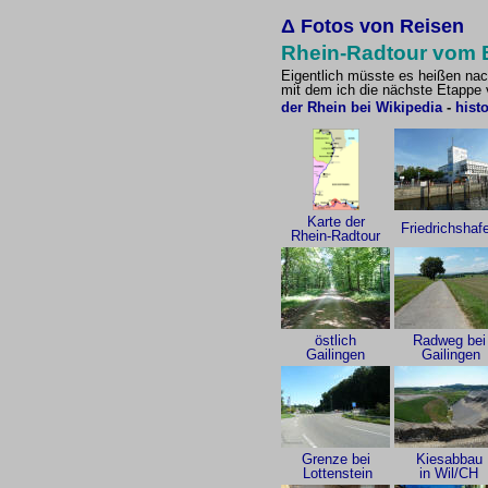
Δ
Fotos von Reisen
Rhein-Radtour vom 
Eigentlich müsste es heißen nac
mit dem ich die nächste Etappe 
der Rhein bei Wikipedia
-
hist
Karte der
Friedrichshaf
Rhein-Radtour
östlich
Radweg bei
Gailingen
Gailingen
Grenze bei
Kiesabbau
Lottenstein
in Wil/CH