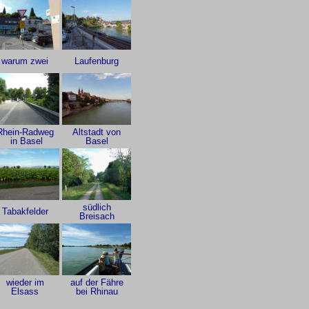
warum zwei
Laufenburg
Rhein-Radweg
Altstadt von
in Basel
Basel
südlich
Tabakfelder
Breisach
wieder im
auf der Fähre
Elsass
bei Rhinau