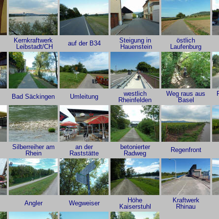
Kernkraftwerk
Steigung in
östlich
auf der B34
Leibstadt/CH
Hauenstein
Laufenburg
westlich
Weg raus aus
Bad Säckingen
Umleitung
Rheinfelden
Basel
Silberreiher am
an der
betonierter
Regenfront
Rhein
Raststätte
Radweg
Höhe
Kraftwerk
Angler
Wegweiser
Kaiserstuhl
Rhinau