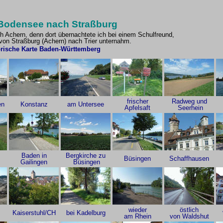
Bodensee nach Straßburg
h Achern, denn dort übernachtete ich bei einem Schulfreund,
von Straßburg (Achern) nach Trier unternahm.
orische Karte Baden-Württemberg
frischer
Radweg und
en
Konstanz
am Untersee
Apfelsaft
Seerhein
Baden in
Bergkirche zu
Büsingen
Schaffhausen
Gailingen
Büsingen
wieder
östlich
Kaiserstuhl/CH
bei Kadelburg
am Rhein
von Waldshut