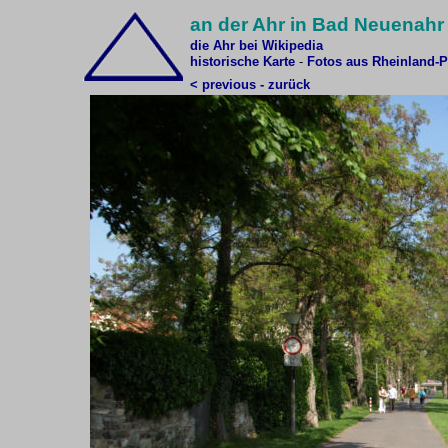
an der Ahr in Bad Neuenahr 
die Ahr bei Wikipedia
historische Karte
-
Fotos aus Rheinland-P
< previous - zurück