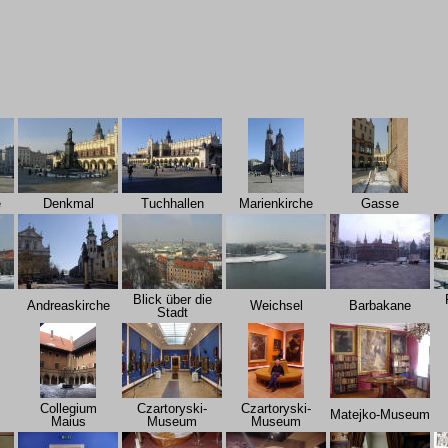
5
e
Denkmal
Tuchhallen
Marienkirche
Gasse
Blick über die
Andreaskirche
Weichsel
Barbakane
Stadt
Collegium
Czartoryski-
Czartoryski-
Matejko-Museum
Maius
Museum
Museum