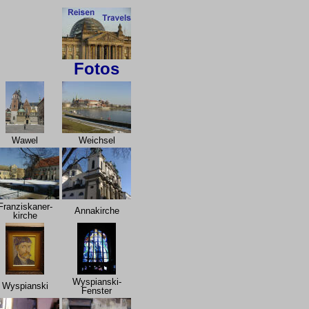
Fotos
Wawel
Weichsel
Franziskaner-
Annakirche
kirche
Wyspianski-
Wyspianski
Fenster