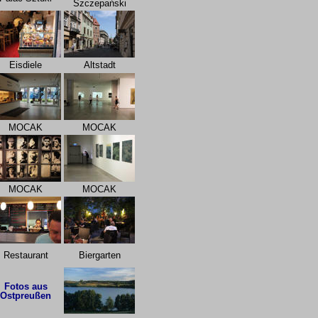
Szczepański
Eisdiele
Altstadt
MOCAK
MOCAK
MOCAK
MOCAK
Restaurant
Biergarten
Fotos aus
Ostpreußen