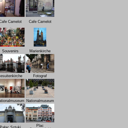
Cafe Camelot
Cafe Camelot
Souvenirs
Marienkirche
esuitenkirche
Fotograf
ationalmuseum
Nationalmuseum
Plac
Pałac Sztuki