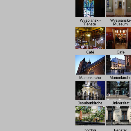
Wyspianski-
Wyspianski-
Fenste
Museum
Café
Cafe
Marienkirche
Marienkirch
Jesuitenkirche
Universität
hotdog
Fenster