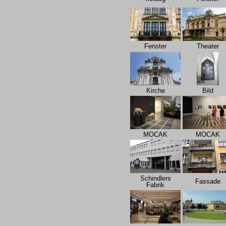
Fenster
Theater
Kirche
Bild
MOCAK
MOCAK
Schindlers
Fassade
Fabrik