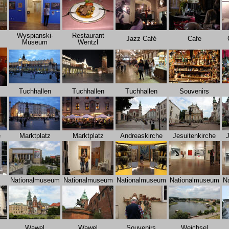
Wyspianski-
Restaurant
Jazz Café
Cafe
Museum
Wentzl
Tuchhallen
Tuchhallen
Tuchhallen
Souvenirs
e
Marktplatz
Marktplatz
Andreaskirche
Jesuitenkirche
J
Nationalmuseum
Nationalmuseum
Nationalmuseum
Nationalmuseum
N
Wawel
Wawel
Souvenirs
Weichsel