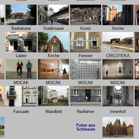
Barbakane
Stadtmauer
Kunst
Kirche
Läden
Kirche
Fenster
CRICOTEKA
MOCAK
MOCAK
MOCAK
MOCAK
Fassade
Wandbild
Radfahrer
Innenhof
Fotos aus
Schlesien