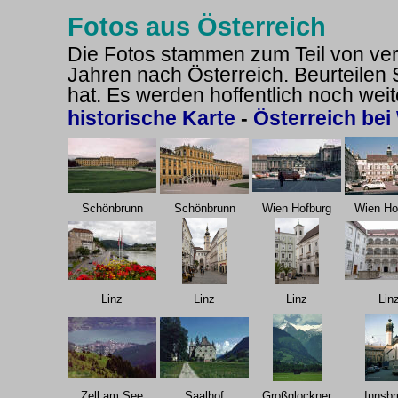
Fotos aus Österreich
Die Fotos stammen zum Teil von ve
Jahren nach Österreich. Beurteilen S
hat. Es werden hoffentlich noch weit
historische Karte
-
Österreich bei
Schönbrunn
Schönbrunn
Wien Hofburg
Wien Ho
Linz
Linz
Linz
Lin
Zell am See
Saalhof
Großglockner
Innsbr