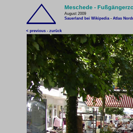
Meschede - Fußgängerz
August 2009
Sauerland bei Wikipedia
-
Atlas Nord
< previous - zurück