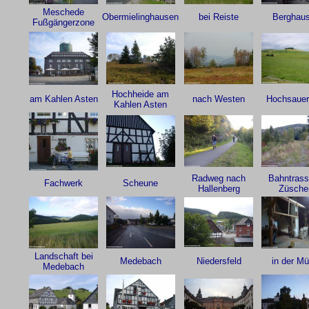
Meschede
Obermielinghausen
bei Reiste
Berghau
Fußgängerzone
Hochheide am
am Kahlen Asten
nach Westen
Hochsauer
Kahlen Asten
Radweg nach
Bahntrass
Fachwerk
Scheune
Hallenberg
Züsche
Landschaft bei
Medebach
Niedersfeld
in der Mü
Medebach