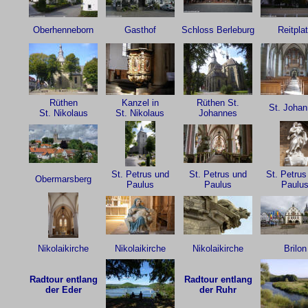
Oberhenneborn
Gasthof
Schloss Berleburg
Reitpla
Rüthen
Kanzel in
Rüthen St.
St. Joha
St. Nikolaus
St. Nikolaus
Johannes
St. Petrus und
St. Petrus und
St. Petrus
Obermarsberg
Paulus
Paulus
Paulu
Nikolaikirche
Nikolaikirche
Nikolaikirche
Brilon
Radtour entlang
Radtour entlang
der Eder
der Ruhr