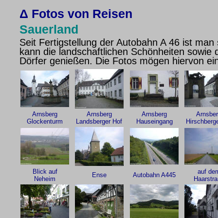
Δ
Fotos von Reisen
Sauerland
Seit Fertigstellung der Autobahn A 46 ist man
kann die landschaftlichen Schönheiten sowie 
Dörfer genießen. Die Fotos mögen hiervon ei
Arnsberg
Arnsberg
Arnsberg
Arnsbe
Glockenturm
Landsberger Hof
Hauseingang
Hirschberge
Blick auf
auf de
Ense
Autobahn A445
Neheim
Haarstra