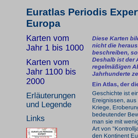
Euratlas Periodis Expe
Europa
Karten vom
Diese Karten bil
nicht die herau
Jahr 1 bis 1000
beschreiben, so
Deshalb ist der 
Karten vom
regelmäßigen Ab
Jahr 1100 bis
Jahrhunderte ze
2000
Ein Atlas, der d
Geschichte ist e
Erläuterungen
Ereignissen, aus
und Legende
Kriege, Eroberun
bedeutender Bewe
Links
man sie mit wenig
Art von "Kontroll
den Kontinent Eur