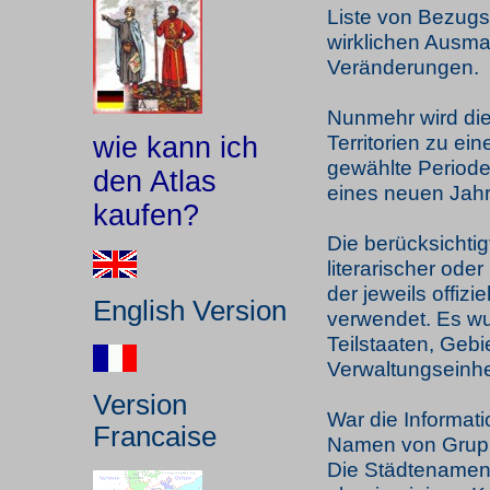
Liste von Bezugs
wirklichen Ausmaß
Veränderungen.
Nunmehr wird di
Territorien zu ei
wie kann ich
gewählte Perioden
den Atlas
eines neuen Jahr
kaufen?
Die berücksichtig
literarischer oder
der jeweils offiz
English Version
verwendet. Es w
Teilstaaten, Geb
Verwaltungseinhe
Version
War die Informati
Francaise
Namen von Grupp
Die Städtenamen