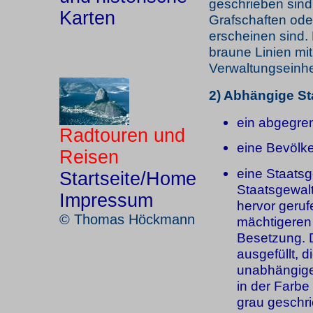
geschrieben sind.
Karten
Grafschaften ode
erscheinen sind.
braune Linien m
Verwaltungseinhe
2) Abhängige St
ein abgegre
Radtouren und
eine Bevölk
Reisen
eine Staatsg
Startseite/Home
Staatsgewalt
Impressum
hervor geruf
© Thomas Höckmann
mächtigeren 
Besetzung. D
ausgefüllt, di
unabhängiges
in der Farbe
grau geschr