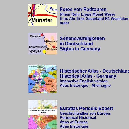
Fotos von
Radtouren
Rhein
Ruhr
Lippe
Mosel
Weser
Ems
Ahr
Eifel
Sauerland
R1
Westfale
mehr
Sehenswürdigkeiten
in Deutschland
Sights in Germany
Historischer Atlas - Deutschlan
Historical Atlas - Germany
interactive English version
Atlas historique - Allemagne
Euratlas Periodis Expert
Geschichtsatlas von Europa
Periodical Historical
Atlas of Europe
Atlas historique