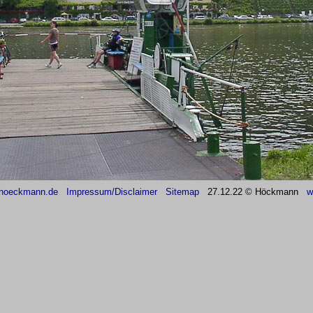
hoeckmann.de
Impressum/Disclaimer
Sitemap
27
.12.22 © Höckmann
w