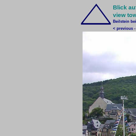
Blick au
view tow
Beilstein be
< previous -