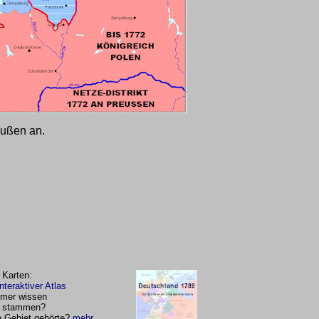
eußen an.
 Karten:
nteraktiver Atlas
mmer wissen
en stammen?
e Gebiet gehörte?
mehr