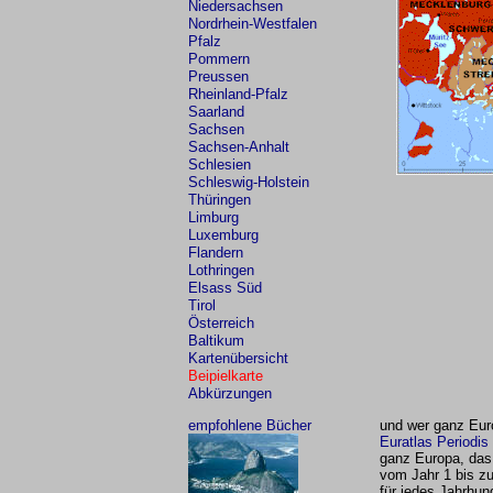
Niedersachsen
Nordrhein-Westfalen
Pfalz
Pommern
Preussen
Rheinland-Pfalz
Saarland
Sachsen
Sachsen-Anhalt
Schlesien
Schleswig-Holstein
Thüringen
Limburg
Luxemburg
Flandern
Lothringen
Elsass Süd
Tirol
Österreich
Baltikum
Kartenübersicht
Beipielkarte
Abkürzungen
empfohlene Bücher
und wer ganz Euro
Euratlas Periodis
ganz Europa, das
vom Jahr 1 bis z
für jedes Jahrhun