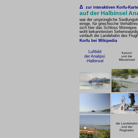
Δ
zur interaktiven Korfu-Karte
auf der Halbinsel An
war der ursprüngliche Siedlungske
einige, für griechische Verhältn
sich hier das Schloss Monrepos u
wohl bekanntesten Sehenswürdigke
verläuft die Landebahn des Flug
Korfu bei Wikipedia
Luftbild
Kanoni
der Analipsi
und die
Mäuseinsel
-Halbinsel
die Landebahn
und der
Flughafen