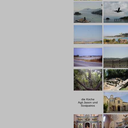
die Kirche
Agii Jason und
Sosipatros