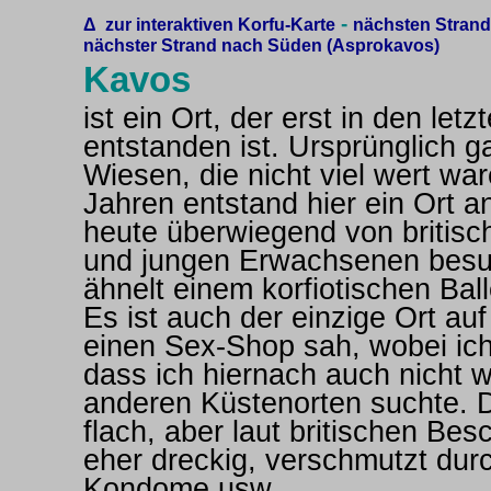
-
Δ zur interaktiven Korfu-Karte
nächsten Strand
nächster Strand nach Süden (Asprokavos)
Kavos
ist ein Ort, der erst in den let
entstanden ist. Ursprünglich g
Wiesen, die nicht viel wert wa
Jahren entstand hier ein Ort a
heute überwiegend von britisc
und jungen Erwachsenen besu
ähnelt einem korfiotischen Bal
Es ist auch der einzige Ort auf
einen Sex-Shop sah, wobei ic
dass ich hiernach auch nicht wi
anderen Küstenorten suchte. D
flach, aber laut britischen Be
eher dreckig, verschmutzt dur
Kondome usw.